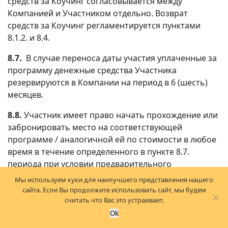
средств за Коучинг согласовывается между
Компанией и Участником отдельно. Возврат
средств за Коучинг регламентируется пунктами
8.1.2. и 8.4.
8.7.
В случае переноса даты участия уплаченные за ​​
программу денежные средства Участника
резервируются в Компании на период в 6 (шесть)
месяцев.
8.8.
Участник имеет право начать прохождение или
забронировать место на соответствующей
программе / аналогичной ей по стоимости в любое
время в течение определенного в пункте 8.7.
периода при условии предварительного
уведомления и согласования с Компанией, наличия
Мы используем куки для наилучшего представления нашего
такой программы в расписании Компании и
сайта. Если Вы продолжите использовать сайт, мы будем
свободных мест на ней. Для обращений
считать что Вас это устраивает.
используйте электронную почту
Ok
sherbanskaya.in.ua@gmail.com или контактный