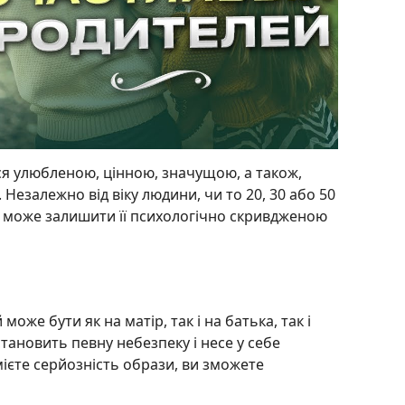
ся улюбленою, цінною, значущою, а також,
. Незалежно від віку людини, чи то 20, 30 або 50
а може залишити її психологічно скривдженою
оже бути як на матір, так і на батька, так і
становить певну небезпеку і несе у себе
мієте серйозність образи, ви зможете