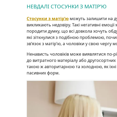
НЕВДАЛІ СТОСУНКИ З МАТІР’Ю
Стосунки з матір’ю
можуть залишити на душ
викликають недовіру. Такі негативні емоції
породити думку, що всі довкола хочуть обд
які зіткнулися з подібною проблемою, поч
зв’язок з матір’ю, а чоловіки у свою чергу 
Ненависть чоловіків може виявлятися по-різ
до витратного матеріалу або другосортних об
такою ж авторитарною та холодною, як їхні 
пасивних форм.