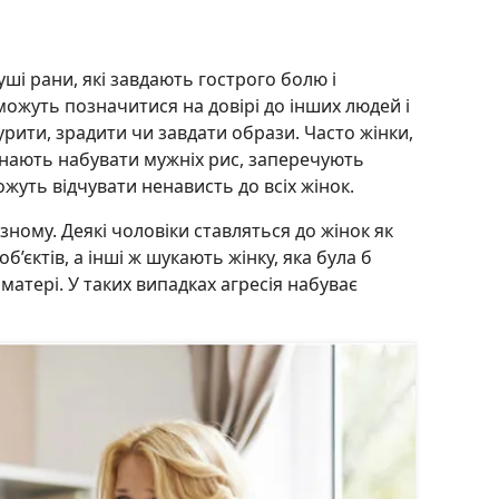
і рани, які завдають гострого болю і
 можуть позначитися на довірі до інших людей і
урити, зрадити чи завдати образи. Часто жінки,
инають набувати мужніх рис, заперечують
можуть відчувати ненависть до всіх жінок.
ному. Деякі чоловіки ставляться до жінок як
’єктів, а інші ж шукають жінку, яка була б
матері. У таких випадках агресія набуває