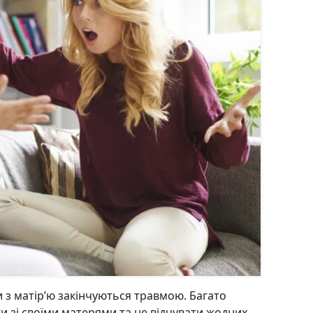
и з матір’ю закінчуються травмою. Багато
и зі своїми матерями та не відчувати жодних