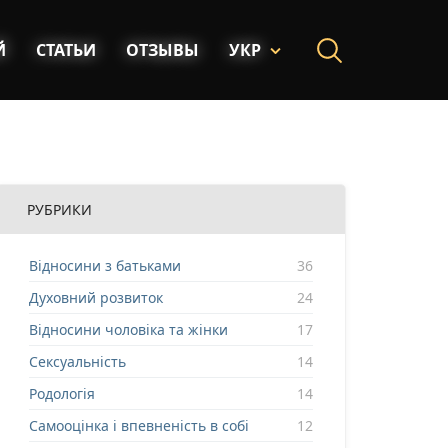
Й
СТАТЬИ
ОТЗЫВЫ
УКР
РУБРИКИ
Відносини з батьками
36
Духовний розвиток
24
Відносини чоловіка та жінки
17
Сексуальність
14
Родологія
14
Самооцінка і впевненість в собі
12