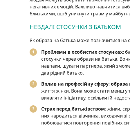
негативних емоцій. Важливо навчитися вибу
близькими, щоб уникнути травм у майбутн
НЕВДАЛІ СТОСУНКИ З БАТЬКОМ
Як образа на батька може позначитися на о
Проблеми в особистих стосунках
: б
стосунки через образи на батька. Вон
навпаки, шукати партнера, який зможе 
дав рідний батько.
Вплив на професійну сферу
:
образа 
життя жінки. Вона може стати менш уп
виявляти ініціативу, оскільки їй недос
Страх перед батьківством
: жінки, с
них народиться дівчинка, виходячи зі 
побоюватися повторення подібних ситу