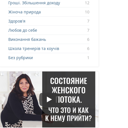
Гроші. Збільшення доходу
12
Жіноча природа
10
Здоров'я
7
Любов до себе
7
Виконання бажань
6
Школа тренерів та коучів
6
Без рубрики
1