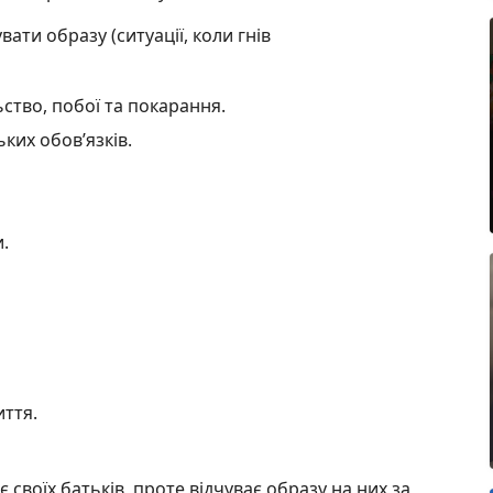
вати образу (ситуації, коли гнів
ство, побої та покарання.
ких обов’язків.
.
иття.
 своїх батьків, проте відчуває образу на них за