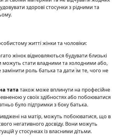
довувати здорові стосунки з рідними та
ьому.
собистому житті жінки та чоловіки:
агато жінок відмовляються будувати близькі
и можуть стати владними та холодними або,
замінити роль батька та дати їм те, чого не
на тата
також може вплинути на професійне
евненою у своїх здібностях або побоюватися
татньо було підтримки з боку батька.
кривджені на матір, можуть побоюватися, що в
свого негативного досвіду. Вони можуть
ацій у стосунках із власними дітьми.