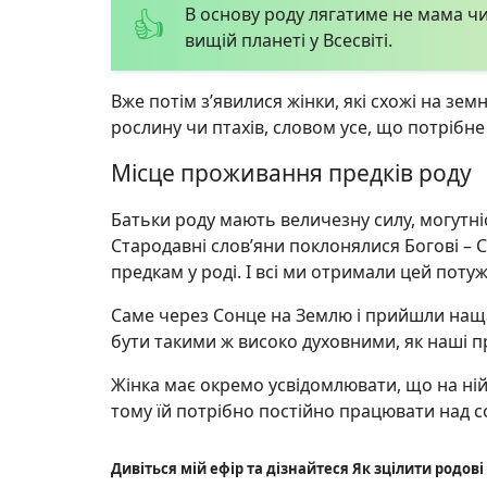
В основу роду лягатиме не мама чи 
вищій планеті у Всесвіті.
Вже потім з’явилися жінки, які схожі на зем
рослину чи птахів, словом усе, що потрібне
Місце проживання предків роду
Батьки роду мають величезну силу, могутніст
Стародавні слов’яни поклонялися Богові – 
предкам у роді. І всі ми отримали цей потуж
Саме через Сонце на Землю і прийшли нащад
бути такими ж високо духовними, як наші п
Жінка має окремо усвідомлювати, що на ній 
тому їй потрібно постійно працювати над 
Дивіться мій ефір та дізнайтеся Як зцілити родов