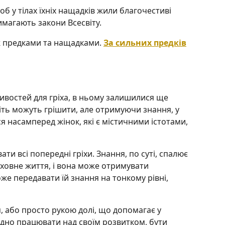
б у тілах їхніх нащадків жили благочестиві
вимагають закони Всесвіту.
між предками та нащадками.
За сильних предків
ивостей для гріха, в ньому залишилися ще
іть можуть грішити, але отримуючи знання, у
ся насамперед жінок, які є містичними істотами,
и всі попередні гріхи. Знання, по суті, спалює
уховне життя, і вона може отримувати
оже передавати їй знання на тонкому рівні,
, або просто рукою долі, що допомагає у
ідно працювати над своїм розвитком, бути