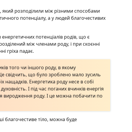
, який розподілили між різними способами
тичного потенціалу, а у людей благочестивих
 енергетичних потенціалів родів, що є
розділений між членами роду, і при скоєнні
ні гріха падає.
ів того чи іншого роду, в якому
Це свідчить, що було зроблено мало зусиль
х нащадків. Енергетика роду несе в собі
 духовність. І під час поганих вчинків енергія
ться виродження роду. І це можна побачити по
ші благочестиве тіло, можна буде