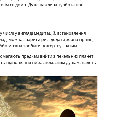
и їм свідомо. Дуже важлива турбота про
 числі у вигляді медитацій, встановлення
ад, можна зварити рис, додати зерна гірчиці,
 Або можна зробити пожертву святим.
допомагають предкам вийти з пекельних планет
лять підношення не заспокоєним душам, палять