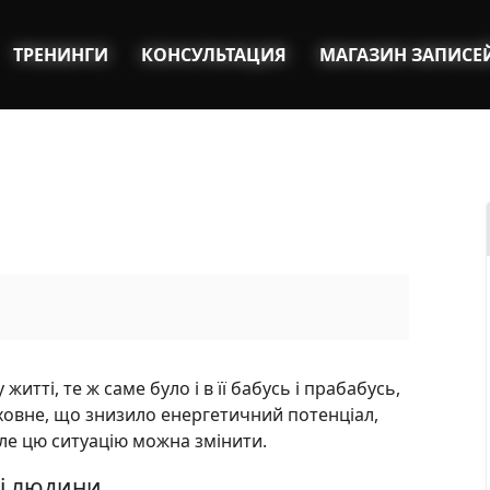
ТРЕНИНГИ
КОНСУЛЬТАЦИЯ
МАГАЗИН ЗАПИСЕ
итті, те ж саме було і в її бабусь і прабабусь,
іховне, що знизило енергетичний потенціал,
ле цю ситуацію можна змінити.
ті людини