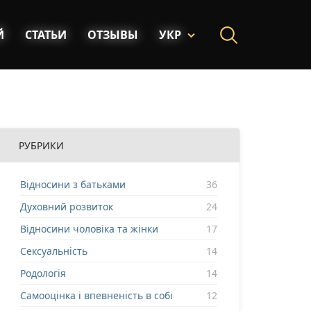
Й
СТАТЬИ
ОТЗЫВЫ
УКР
РУБРИКИ
Відносини з батьками
36
Духовний розвиток
24
Відносини чоловіка та жінки
17
Сексуальність
14
Родологія
14
Самооцінка і впевненість в собі
12