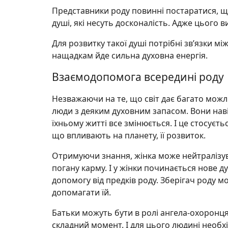
Представники роду повинні постаратися, що
душі, які несуть досконалість. Адже цього 
Для розвитку такої душі потрібні зв’язки 
нащадкам йде сильна духовна енергія.
Взаємодопомога всередині роду
Незважаючи на те, що світ дає багато можл
люди з деяким духовним запасом. Вони нав
їхньому житті все змінюється. І це стосуєть
що впливають на планету, її розвиток.
Отримуючи знання, жінка може нейтралізуват
погану карму. І у жінки починається нове д
допомогу від предків роду. Зберігач роду м
допомагати їй.
Батьки можуть бути в ролі ангела-охоронця
складний момент. І для цього людині необх