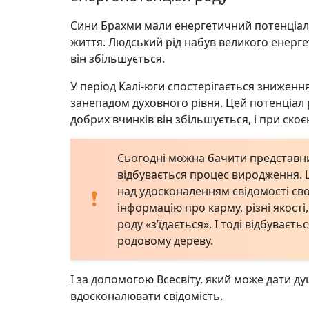
Сини Брахми мали енергетичний потенціал
життя. Людський рід набув великого енерге
він збільшується.
У період Калі-юги спостерігається зниження
занепадом духовного рівня. Цей потенціал 
добрих вчинків він збільшується, і при скоєн
Сьогодні можна бачити представник
відбувається процес виродження. 
над удосконаленням свідомості свої
інформацію про карму, різні якості,
роду «з’їдається». І тоді відбуває
родовому дереву.
І за допомогою Всесвіту, який може дати ду
вдосконалювати свідомість.