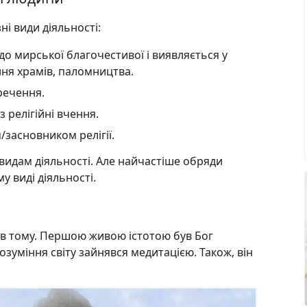
ні види діяльності:
до мирської благочестивої і виявляється у
ання храмів, паломництва.
речення.
 релігійні вчення.
/засновником релігії.
видам діяльності. Але найчастіше обряди
 виді діяльності.
ів тому. Першою живою істотою був Бог
розуміння світу зайнявся медитацією. Також, він