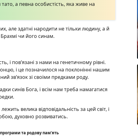
тато, а певна особистість, яка живе на
них, але здатні народити не тільки людину, а й
 Брахмі чи його синам.
ь, і пов’язані з нами на генетичному рівні.
Сонцю, і це позначилося на поклонінні нашим
ний зв’язок зі своїми предками роду.
ки синів Бога, і всім нам треба намагатися
редки.
лежить велика відповідальність за цей світ, і
собою, духовно розвиватись.
і програми та родову пам’ять