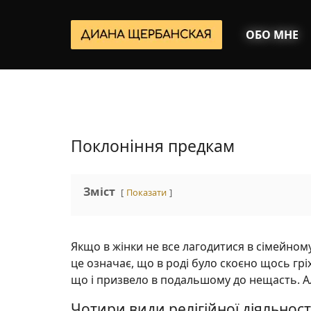
ОБО МНЕ
Поклоніння предкам
Зміст
Показати
Якщо в жінки не все лагодитися в сімейному ж
це означає, що в роді було скоєно щось гр
що і призвело в подальшому до нещасть. А
Чотири види релігійної діяльнос