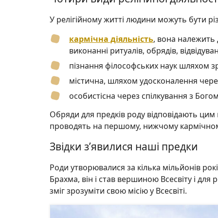
У релігійному житті людини можуть бути різ
кармічна діяльність
, вона належить 
виконанні ритуалів, обрядів, відвідув
пізнання філософських наук шляхом з
містична, шляхом удосконалення через
особистісна через спілкування з Богом
Обряди для предків роду відповідають цим 
проводять на першому, нижчому кармічному
Звідки з’явилися наші предки
Роди утворювалися за кілька мільйонів рок
Брахма, він і став вершиною Всесвіту і для 
зміг зрозуміти свою місію у Всесвіті.