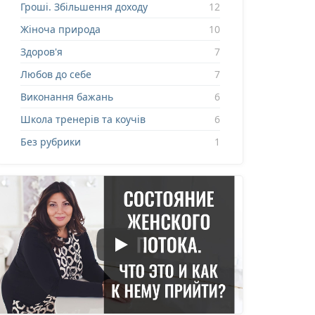
Гроші. Збільшення доходу
12
Жіноча природа
10
Здоров'я
7
Любов до себе
7
Виконання бажань
6
Школа тренерів та коучів
6
Без рубрики
1