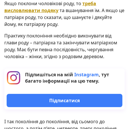
Якщо поклони чоловікові роду, то
треба
висловлювати подяку
та вшанування їм. А якщо це
патріарх роду, то сказати, що шануєте і дякуйте
йому, як патріарху роду.
Практику поклоніння необхідно виконувати від
глави роду – патріарха та закінчувати матріархом
роду. Має бути певна послідовність, чергування
чоловіка – жінки, згідно з родовим деревом.
Підпишіться на мій
Instagram
, тут
багато інформації на цю тему.
Підписатися
І так покоління до покоління, від сьомого до
шостого, а потім п’яте, четверте, третє покоління.