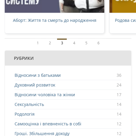
Аборт: Життя та смерть до народження
Родова си
1
2
3
4
5
6
РУБРИКИ
Відносини з батьками
36
Духовний розвиток
24
Відносини чоловіка та жінки
17
Сексуальність
14
Родологія
14
Самооцінка і впевненість в собі
12
Гроші. Збільшення доходу
12