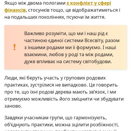
Якщо між двома пологами
є конфлікт у сфері
фінансів
, стосунків тощо, це відображатиметься і
на подальших поколіннях, псуючи їм життя.
Важливо розуміти, що ми і наш рід є
частиною єдиної системи Всесвіту, разом
з іншими родами ми її формуємо. І наші
взаємини, любов у роді та між родами,
дуже впливає на систему світобудови.
Люди, які беруть участь у групових родових
практиках, зустрілися не випадково. Це говорить
про те, що їхні родові дерева мають зв’язок, і ми
отримуємо можливість його зміцнити чи збудувати
заново.
Завдяки учасникам групи, що гармонізують,
об’єднують практики, можна зцілити розбіжності,