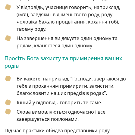
У відповідь, учасниця говорить, наприклад,
(ім’я), завдяки і від імені свого роду, роду
чоловіка бажаю процвітання, кохання тобі,
твоєму роду.
На завершення ви дякуєте один одному та
родам, кланяєтеся один одному.
Просіть Бога захисту та примирення ваших
родів
Ви кажете, наприклад, “Господи, звертаюся до
тебе з проханням примирити, захистити,
благословити наших предків в родах”.
Інший у відповідь говорить те саме.
Слова вимовляються одночасно і все
завершується поклонами.
Під час практики обидва представники роду