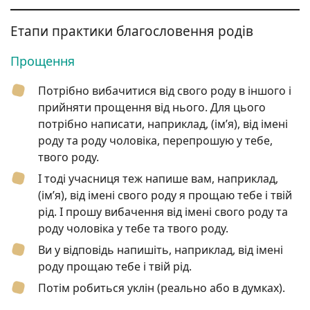
Етапи практики благословення родів
Прощення
Потрібно вибачитися від свого роду в іншого і
прийняти прощення від нього. Для цього
потрібно написати, наприклад, (ім’я), від імені
роду та роду чоловіка, перепрошую у тебе,
твого роду.
І тоді учасниця теж напише вам, наприклад,
(ім’я), від імені свого роду я прощаю тебе і твій
рід. І прошу вибачення від імені свого роду та
роду чоловіка у тебе та твого роду.
Ви у відповідь напишіть, наприклад, від імені
роду прощаю тебе і твій рід.
Потім робиться уклін (реально або в думках).