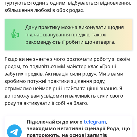
гуртуються один з одним, відбувається відновлення,
збільшення любові в обох родах.
Дану практику можна виконувати щодня
під час шанування предків, також
рекомендують її робити щочетверга.
Якщо ви не знаєте з чого розпочати роботу зі своїм
родом, то подивіться мій майстер-клас «Гроші
забутих предків. Активація сили роду». Ми з вами
зробимо потужні практики зцілення роду,
отримаємо неймовірні інсайти та цінні знання. Я
допоможу вам усвідомити важливість сили свого
роду та активувати її собі на благо.
Підключайся до мого
telegram
,
знаходимо негативні сценарії Рода, що
повторюють, на основі запитів