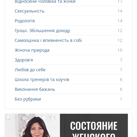
Відносини чоловіка та жінки
17
Сексуальність
14
Родологія
14
Гроші. Збільшення доходу
12
Самооцінка і впевненість в собі
12
Жіноча природа
10
Здоров'я
7
Любов до себе
7
Школа тренерів та коучів
6
Виконання бажань
6
Без рубрики
1