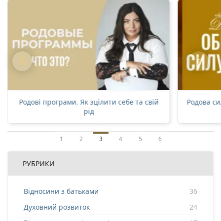
Родові програми. Як зцілити себе та свій
Родова си
рід
1
2
3
4
5
6
РУБРИКИ
Відносини з батьками
36
Духовний розвиток
24