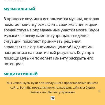
музыкальный
В процессе коучинга используется музыка, которая
помогает клиенту осмыслить свои желания и цели,
воздействуя на определенные участки мозга. Звуки
музыки человеку намного упрощают видение
ситуации, помогают принимать решения,
справляется с ограничивающими убеждениями,
настроиться на позитивный результат. Коуч при
помощи музыки помогает клиенту раскрыть его
потенциал.
медитативный
Мы используем куки для наилучшего представления нашего
Медитативный коучинг — это работа с
сайта. Если Вы продолжите использовать сайт, мы будем
подсознанием клиента при помощи через
считать что Вас это устраивает.
медитативных практик и древних духовных знаний.
Ok
Коуч может проводить сессии в разных сферах