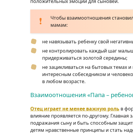
положительных эмоций для сыновей.
Чтобы взаимоотношения становил
мамам:
не навязывать ребенку свой негатив
не контролировать каждый шаг малыша,
придерживаться золотой середины;
не зацикливаться на бытовых темах и 
интересным собеседником и человеко
в любом возрасте.
Взаимоотношения «Папа – ребено
Отец играет не менее важную роль
в фор
влияние проявляется по-другому. Главная 
подражания сыну и быть способным защит
детям нравственные принципы и стать над