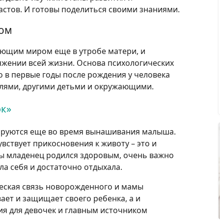
астов. И готовы поделиться своими знаниями.
ром
ющим миром еще в утробе матери, и
жении всей жизни. Основа психологических
о в первые годы после рождения у человека
елями, другими детьми и окружающими.
к»
ируются еще во время вынашивания малыша.
вствует прикосновения к животу – это и
бы младенец родился здоровым, очень важно
а себя и достаточно отдыхала.
ческая связь новорожденного и мамы
ает и защищает своего ребенка, а и
я для девочек и главным источником