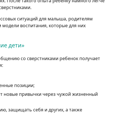
иях. После такого опыта ребенку намного легче
сверстниками.
ессовых ситуаций для малыша, родителям
 модели воспитания, которые для них
ие дети»
общению со сверстниками ребенок получает
я:
енные позиции;
ет новые привычки через чужой жизненный
ю, защищать себя и других, а также